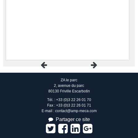
ZA le parc
2, avenue du parc
80130 Friville Escarbotin
Tél. : +33 (0)3 22 26 01 70
Fax : +33 (0)3 22 26 01 71
E-mail : contact@amp-meca.com
Partager ce site